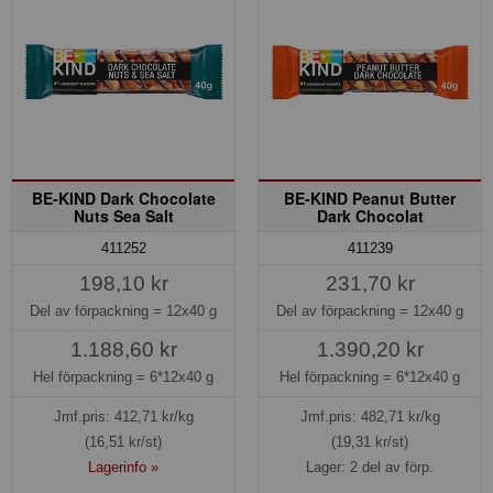
BE-KIND Dark Chocolate
BE-KIND Peanut Butter
Nuts Sea Salt
Dark Chocolat
411252
411239
198,10 kr
231,70 kr
Del av förpackning =
12x40 g
Del av förpackning =
12x40 g
1.188,60 kr
1.390,20 kr
Hel förpackning =
6*12x40 g
Hel förpackning =
6*12x40 g
Jmf.pris:
412,71
kr/kg
Jmf.pris:
482,71
kr/kg
(16,51 kr/st)
(19,31 kr/st)
Lagerinfo »
Lager: 2 del av förp.