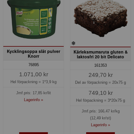
Kycklingsoppa slät pulver
Kärleksmumsruta gluten &
Knorr
laktosfri 20 bit Delicato
76895
161353
1.071,00 kr
249,70 kr
Hel förpackning =
1*3,9 kg
Del av förpackning =
20x75 g
749,10 kr
Jmf.pris:
17,85
kr/lit
Lagerinfo »
Hel förpackning =
3*20x75 g
Jmf.pris:
166,47
kr/kg
(12,49 kr/st)
Lagerinfo »