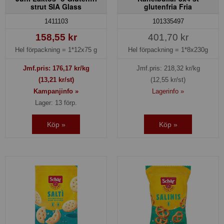
strut SIA Glass
glutenfria Fria
1411103
101335497
158,55 kr
401,70 kr
Hel förpackning =
1*12x75 g
Hel förpackning =
1*8x230g
Jmf.pris:
176,17
kr/kg
Jmf.pris:
218,32
kr/kg
(13,21 kr/st)
(12,55 kr/st)
Kampanjinfo »
Lagerinfo »
Lager: 13 förp.
Köp »
Köp »