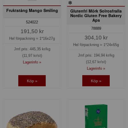
Fruktstång Mango Smiling
Glutenfri Mörk Solrosfralla
Nordic Gluten Free Bakery
Aps
524022
78889
191,50 kr
304,10 kr
Hel förpackning =
1*16x27g
Hel förpackning =
1*24x65g
Jmf.pris:
445,35
kr/kg
Jmf.pris:
194,94
kr/kg
(11,97 kr/st)
(12,67 kr/st)
Lagerinfo »
Lagerinfo »
Köp »
Köp »