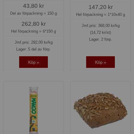
43,80 kr
147,20 kr
Del av förpackning =
150 g
Hel förpackning =
1*10x40 g
262,80 kr
Jmf.pris:
368,00
kr/kg
Hel förpackning =
6*150 g
(14,72 kr/st)
Lager: 2 förp.
Jmf.pris:
292,00
kr/kg
Lager: 5 del av förp.
Köp »
Köp »