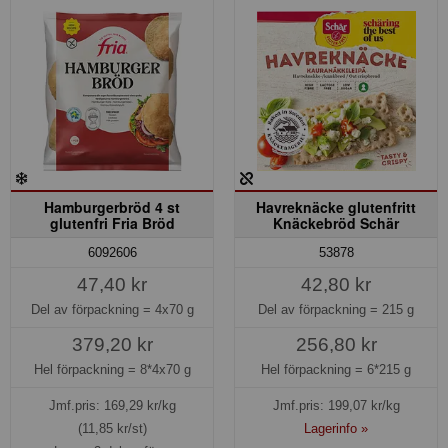
Hamburgerbröd 4 st
Havreknäcke glutenfritt
glutenfri Fria Bröd
Knäckebröd Schär
6092606
53878
47,40 kr
42,80 kr
Del av förpackning =
4x70 g
Del av förpackning =
215 g
379,20 kr
256,80 kr
Hel förpackning =
8*4x70 g
Hel förpackning =
6*215 g
Jmf.pris:
169,29
kr/kg
Jmf.pris:
199,07
kr/kg
(11,85 kr/st)
Lagerinfo »