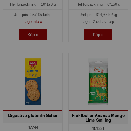
Hel förpackning =
10*170 g
Hel förpackning =
6*150 g
Jmf.pris:
257,65
kr/kg
Jmf.pris:
314,67
kr/kg
Lagerinfo »
Lager: 2 del av förp.
Köp »
Köp »
Digestive glutenfri Schär
Fruktbollar Ananas Mango
Lime Smiling
47744
101331