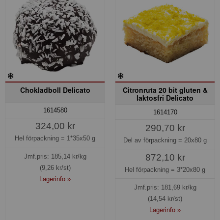
Chokladboll Delicato
Citronruta 20 bit gluten &
laktosfri Delicato
1614580
1614170
324,00 kr
290,70 kr
Hel förpackning =
1*35x50 g
Del av förpackning =
20x80 g
872,10 kr
Jmf.pris:
185,14
kr/kg
(9,26 kr/st)
Hel förpackning =
3*20x80 g
Lagerinfo »
Jmf.pris:
181,69
kr/kg
(14,54 kr/st)
Lagerinfo »