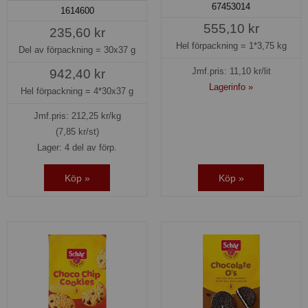
67453014
1614600
555,10 kr
235,60 kr
Hel förpackning =
1*3,75 kg
Del av förpackning =
30x37 g
Jmf.pris:
11,10
kr/lit
942,40 kr
Lagerinfo »
Hel förpackning =
4*30x37 g
Jmf.pris:
212,25
kr/kg
(7,85 kr/st)
Lager: 4 del av förp.
Köp »
Köp »