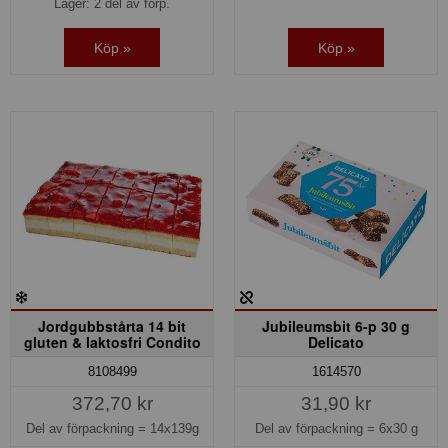
Lager: 2 del av förp.
Köp »
Köp »
Jordgubbstårta 14 bit
Jubileumsbit 6-p 30 g
gluten & laktosfri Condito
Delicato
8108499
1614570
372,70 kr
31,90 kr
Del av förpackning =
14x139g
Del av förpackning =
6x30 g