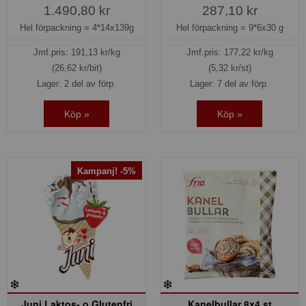
1.490,80 kr
287,10 kr
Hel förpackning =
4*14x139g
Hel förpackning =
9*6x30 g
Jmf.pris:
191,13
kr/kg
Jmf.pris:
177,22
kr/kg
(26,62 kr/bit)
(5,32 kr/st)
Lager: 2 del av förp.
Lager: 7 del av förp.
Köp »
Köp »
Kampanj! -5%
Juni Laktos- o Glutenfri
Kanelbullar 8x4 st