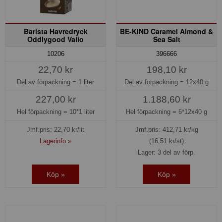
Barista Havredryck
BE-KIND Caramel Almond &
Oddlygood Valio
Sea Salt
10206
396666
22,70 kr
198,10 kr
Del av förpackning =
1 liter
Del av förpackning =
12x40 g
227,00 kr
1.188,60 kr
Hel förpackning =
10*1 liter
Hel förpackning =
6*12x40 g
Jmf.pris:
22,70
kr/lit
Jmf.pris:
412,71
kr/kg
Lagerinfo »
(16,51 kr/st)
Lager: 3 del av förp.
Köp »
Köp »