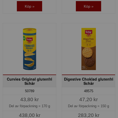
Köp »
Köp »
Curvies Original glutenfri
Digestive Choklad glutenfri
Schär
Schär
50789
48575
43,80 kr
47,20 kr
Del av förpackning =
170 g
Del av förpackning =
150 g
438,00 kr
283,20 kr