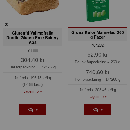
Gröna Kulor Marmelad 260
Glutenfri Vallmofralla
g Fazer
Nordic Gluten Free Bakery
Aps
404232
78888
52,90 kr
304,40 kr
Del av förpackning =
260 g
Hel förpackning =
1*24x65g
740,60 kr
Jmf.pris:
195,13
kr/kg
Hel förpackning =
14*260 g
(12,68 kr/st)
Jmf.pris:
203,46
kr/kg
Lagerinfo »
Lagerinfo »
Köp »
Köp »