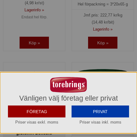
(4,98 kr/st)
Hel förpackning =
3*20x65 g
Lagerinfo »
Jmf.pris:
222,77
kr/kg
Endast hel förp.
(14,48 kr/bit)
Lagerinfo »
Köp »
Köp »
Vänligen välj företag eller privat
FÖRETAG
PRIVAT
Priser visas exkl. moms
Priser visas inkl. moms
Brun bassås pulver Knorr
Brownie Salt Kola mini
glutenfri Delicato