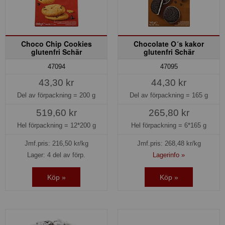
Choco Chip Cookies
Chocolate O´s kakor
glutenfri Schär
glutenfri Schär
47094
47095
43,30 kr
44,30 kr
Del av förpackning =
200 g
Del av förpackning =
165 g
519,60 kr
265,80 kr
Hel förpackning =
12*200 g
Hel förpackning =
6*165 g
Jmf.pris:
216,50
kr/kg
Jmf.pris:
268,48
kr/kg
Lager: 4 del av förp.
Lagerinfo »
Köp »
Köp »