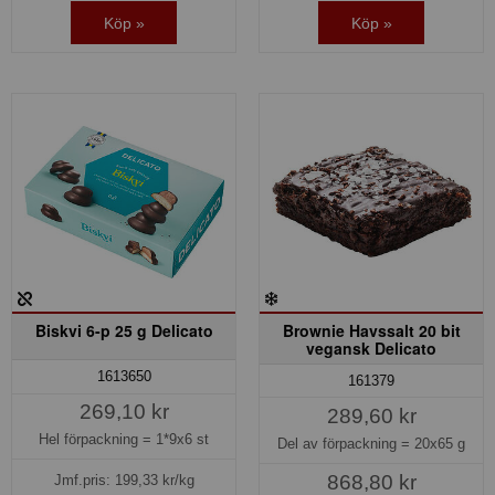
Köp »
Köp »
Biskvi 6-p 25 g Delicato
Brownie Havssalt 20 bit
vegansk Delicato
1613650
161379
269,10 kr
289,60 kr
Hel förpackning =
1*9x6 st
Del av förpackning =
20x65 g
868,80 kr
Jmf.pris:
199,33
kr/kg