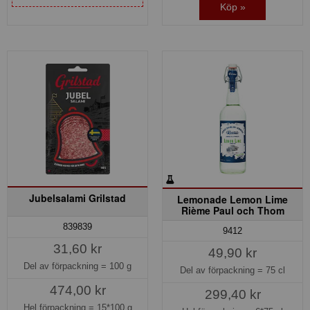
Köp »
Jubelsalami Grilstad
Lemonade Lemon Lime
Rième Paul och Thom
839839
9412
31,60 kr
49,90 kr
Del av förpackning =
100 g
Del av förpackning =
75 cl
474,00 kr
299,40 kr
Hel förpackning =
15*100 g