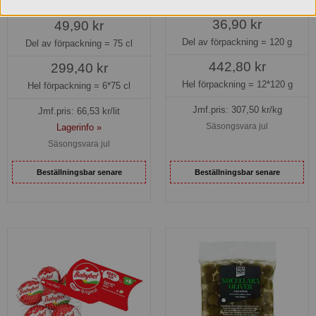
439684
9411
36,90 kr
49,90 kr
Del av förpackning =
120 g
Del av förpackning =
75 cl
442,80 kr
299,40 kr
Hel förpackning =
12*120 g
Hel förpackning =
6*75 cl
Jmf.pris:
307,50
kr/kg
Jmf.pris:
66,53
kr/lit
Säsongsvara jul
Lagerinfo »
Säsongsvara jul
Beställningsbar senare
Beställningsbar senare