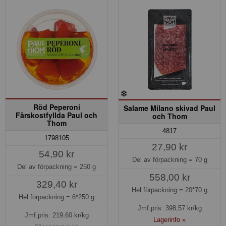
Röd Peperoni
Salame Milano skivad Paul
Färskostfyllda Paul och
och Thom
Thom
4817
1798105
27,90 kr
54,90 kr
Del av förpackning =
70 g
Del av förpackning =
250 g
558,00 kr
329,40 kr
Hel förpackning =
20*70 g
Hel förpackning =
6*250 g
Jmf.pris:
398,57
kr/kg
Jmf.pris:
219,60
kr/kg
Lagerinfo »