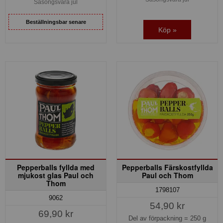
Säsongsvara jul
Beställningsbar senare
Köp »
Pepperballs fyllda med
Pepperballs Färskostfyllda
mjukost glas Paul och
Paul och Thom
Thom
1798107
9062
54,90 kr
69,90 kr
Del av förpackning =
250 g