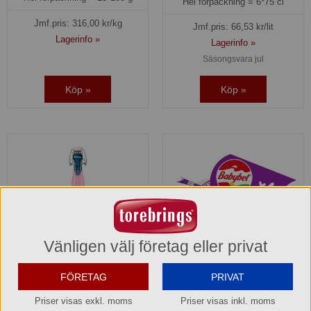
Hel förpackning =
6*75 cl
Jmf.pris:
316,00
kr/kg
Jmf.pris:
66,53
kr/lit
Lagerinfo »
Lagerinfo »
Säsongsvara jul
Köp »
Köp »
Vänligen välj företag eller privat
FÖRETAG
PRIVAT
Mini Babybel Cheddar 6x20
Lemonade Pink Grapefruit
g Bel
Rième Paul och Thom
Priser visas exkl. moms
Priser visas inkl. moms