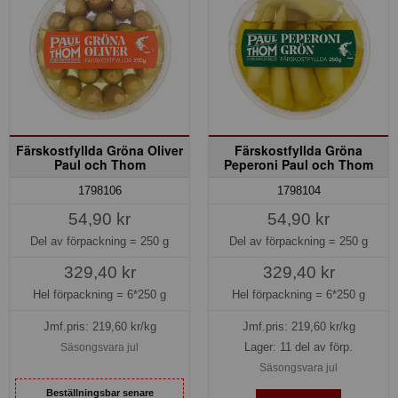
Färskostfyllda Gröna Oliver
Färskostfyllda Gröna
Paul och Thom
Peperoni Paul och Thom
1798106
1798104
54,90 kr
54,90 kr
Del av förpackning =
250 g
Del av förpackning =
250 g
329,40 kr
329,40 kr
Hel förpackning =
6*250 g
Hel förpackning =
6*250 g
Jmf.pris:
219,60
kr/kg
Jmf.pris:
219,60
kr/kg
Lager: 11 del av förp.
Säsongsvara jul
Säsongsvara jul
Beställningsbar senare