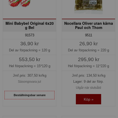
Mini Babybel Original 6x20
Nocellara Oliver utan kärna
g Bel
Paul och Thom
91573
9511
36,90 kr
26,90 kr
Del av förpackning =
120 g
Del av förpackning =
220 g
553,50 kr
295,90 kr
Hel förpackning =
15*120 g
Hel förpackning =
11*220 g
Jmf.pris:
307,50
kr/kg
Jmf.pris:
134,50
kr/kg
Lager: 9 del av förp.
Säsongsvara jul
Utgår när slutsåld
Beställningsbar senare
Köp »