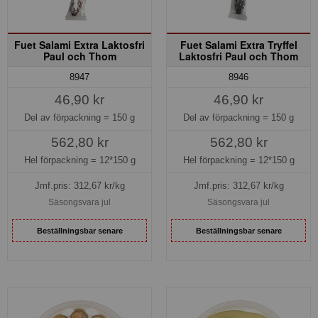
Fuet Salami Extra Laktosfri
Fuet Salami Extra Tryffel
Paul och Thom
Laktosfri Paul och Thom
8947
8946
46,90 kr
46,90 kr
Del av förpackning =
150 g
Del av förpackning =
150 g
562,80 kr
562,80 kr
Hel förpackning =
12*150 g
Hel förpackning =
12*150 g
Jmf.pris:
312,67
kr/kg
Jmf.pris:
312,67
kr/kg
Säsongsvara jul
Säsongsvara jul
Beställningsbar senare
Beställningsbar senare