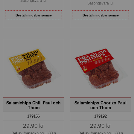
Säsongsvara jul
Säsongsvara jul
Beställningsbar senare
Beställningsbar senare
Salamichips Chili Paul och
Salamichips Chorizo Paul
Thom
och Thom
179156
179192
29,90 kr
29,90 kr
Del av förpackning =
80 g
Del av förpackning =
80 g