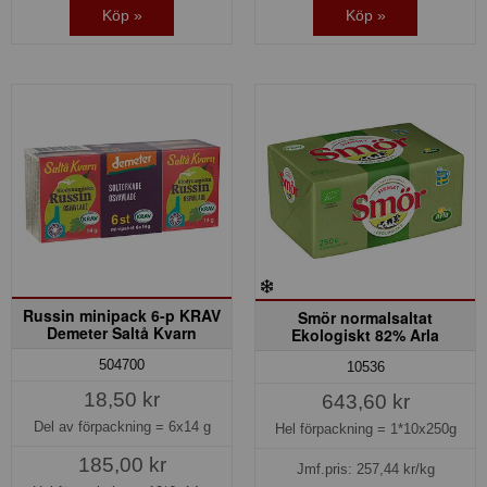
Köp »
Köp »
Russin minipack 6-p KRAV
Smör normalsaltat
Demeter Saltå Kvarn
Ekologiskt 82% Arla
504700
10536
18,50 kr
643,60 kr
Del av förpackning =
6x14 g
Hel förpackning =
1*10x250g
185,00 kr
Jmf.pris:
257,44
kr/kg