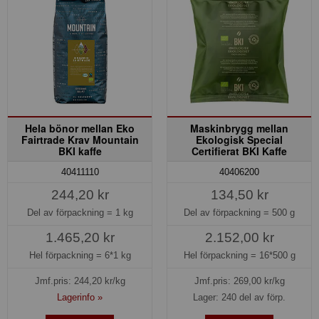
Hela bönor mellan Eko
Maskinbrygg mellan
Fairtrade Krav Mountain
Ekologisk Special
BKI kaffe
Certifierat BKI Kaffe
40411110
40406200
244,20 kr
134,50 kr
Del av förpackning =
1 kg
Del av förpackning =
500 g
1.465,20 kr
2.152,00 kr
Hel förpackning =
6*1 kg
Hel förpackning =
16*500 g
Jmf.pris:
244,20
kr/kg
Jmf.pris:
269,00
kr/kg
Lagerinfo »
Lager: 240 del av förp.