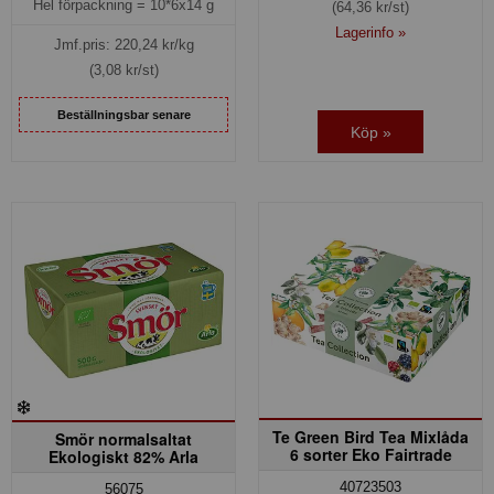
Hel förpackning =
10*6x14 g
(64,36 kr/st)
Lagerinfo »
Jmf.pris:
220,24
kr/kg
(3,08 kr/st)
Beställningsbar senare
Köp »
Te Green Bird Tea Mixlåda
Smör normalsaltat
6 sorter Eko Fairtrade
Ekologiskt 82% Arla
40723503
56075