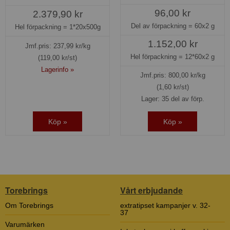
96,00 kr
2.379,90 kr
Del av förpackning =
60x2 g
Hel förpackning =
1*20x500g
1.152,00 kr
Jmf.pris:
237,99
kr/kg
Hel förpackning =
12*60x2 g
(119,00 kr/st)
Lagerinfo »
Jmf.pris:
800,00
kr/kg
(1,60 kr/st)
Lager: 35 del av förp.
Köp »
Köp »
Torebrings
Vårt erbjudande
Om Torebrings
extratipset kampanjer v. 32-
37
Varumärken