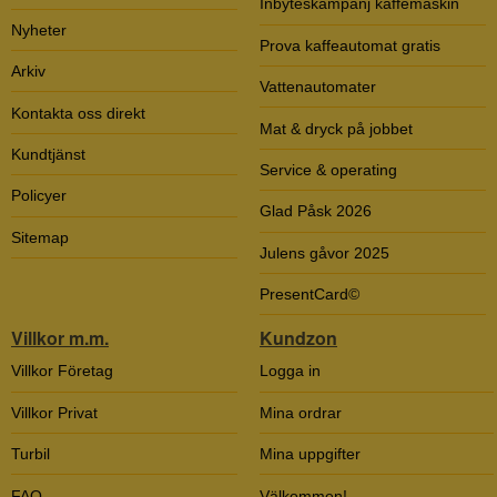
Inbyteskampanj kaffemaskin
Nyheter
Prova kaffeautomat gratis
Arkiv
Vattenautomater
Kontakta oss direkt
Mat & dryck på jobbet
Kundtjänst
Service & operating
Policyer
Glad Påsk 2026
Sitemap
Julens gåvor 2025
PresentCard©
Villkor m.m.
Kundzon
Villkor Företag
Logga in
Villkor Privat
Mina ordrar
Turbil
Mina uppgifter
FAQ
Välkommen!