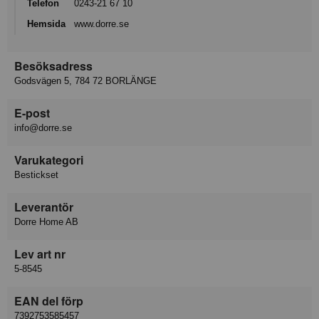
Telefon
0243-21 67 10
Hemsida
www.dorre.se
Besöksadress
Godsvägen 5, 784 72 BORLÄNGE
E-post
info@dorre.se
Varukategori
Bestickset
Leverantör
Dorre Home AB
Lev art nr
5-8545
EAN del förp
7392753585457