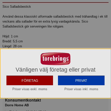
Sico Salladsbestick
Använd dessa klassiskt utformade salladsbestick med trähandtag i ek till
veckans alla sallader för en extra lyxig vardagskänsla. Sico
Salladsbestick gör serveringen lite roligare.
Höjd: 1 cm
Bredd: 5,5 cm
Längd: 28 cm
Skötselråd: Endast Handdiskas, Hand wash only
Material: Rostfritt stål Ek handtag, stainless steel Oak wood
Produktinformation
Vänligen välj företag eller privat
FÖRETAG
PRIVAT
Varumärke
Dorre®
Priser visas exkl. moms
Priser visas inkl. moms
Konsumentkontakt
Dorre Home AB