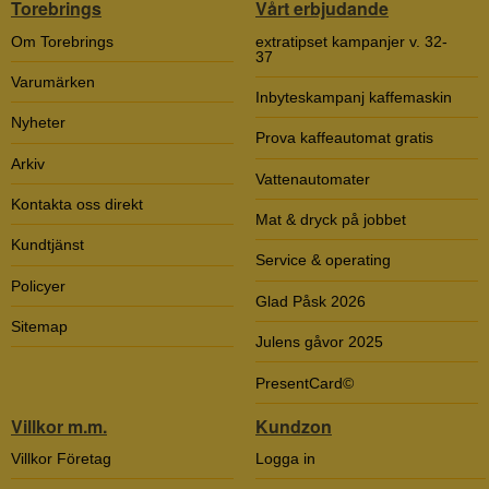
Torebrings
Vårt erbjudande
Om Torebrings
extratipset kampanjer v. 32-
37
Varumärken
Inbyteskampanj kaffemaskin
Nyheter
Prova kaffeautomat gratis
Arkiv
Vattenautomater
Kontakta oss direkt
Mat & dryck på jobbet
Kundtjänst
Service & operating
Policyer
Glad Påsk 2026
Sitemap
Julens gåvor 2025
PresentCard©
Villkor m.m.
Kundzon
Villkor Företag
Logga in