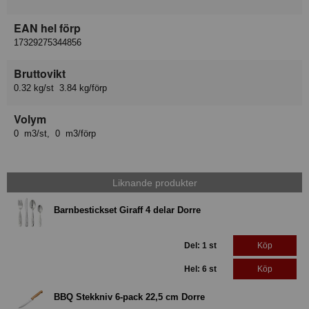
EAN hel förp
17329275344856
Bruttovikt
0.32 kg/st 3.84 kg/förp
Volym
0 m3/st, 0 m3/förp
Liknande produkter
Barnbestickset Giraff 4 delar Dorre
Del: 1 st
Köp
Hel: 6 st
Köp
BBQ Stekkniv 6-pack 22,5 cm Dorre