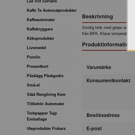
Lax Vilt Serrano
Kaffe Te Automatprodukter
Beskrivning
Kaffeautomater
Smidig hink med grepe och med 
Kaffebryggare
från BPA. Klarar temperaturer 
Köksprodukter
Produktinformation
Livsmedel
Porslin
Varumärke
Presentkort
Påskägg Påskgodis
Konsumentkontakt
Små-el
Städ Rengöring Kem
Tillbehör Automater
Torkpapper Tejp
Besöksadress
Emballage
E-post
Uteprodukter Fiskars