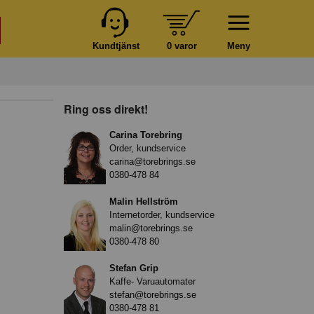
Kundtjänst
0 varor
Meny
Ring oss direkt!
Carina Torebring
Order, kundservice
carina@torebrings.se
0380-478 84
Malin Hellström
Internetorder, kundservice
malin@torebrings.se
0380-478 80
Stefan Grip
Kaffe- Varuautomater
stefan@torebrings.se
0380-478 81