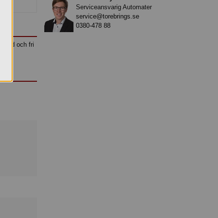
Serviceansvarig Automater
service@torebrings.se
0380-478 88
dkänd och fri