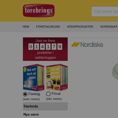
HEM
FÖRETAGSKUND
KÖKSPRODUKTER
NORDISKA 
Just nu finns
0
1
4
1
7
9
produkter i
webbshoppen
Privat
Företag
(inkl. moms)
(exkl. moms)
Startsida
Nya varor