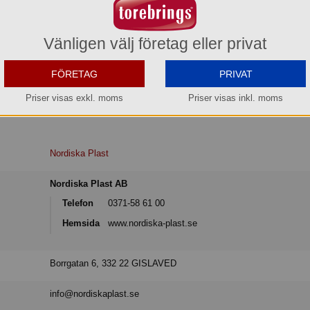
Vänligen välj företag eller privat
en graderad halvliterskala inuti. Tillverkad i Polypropenplast, livsmedelsgo
FÖRETAG
PRIVAT
från -40°C till +120°C.
Priser visas exkl. moms
Priser visas inkl. moms
Nordiska Plast
Nordiska Plast AB
Telefon
0371-58 61 00
Hemsida
www.nordiska-plast.se
Borrgatan 6, 332 22 GISLAVED
info@nordiskaplast.se