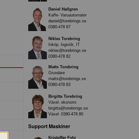
Daniel Hallgren
Kaffe- Varuautomater
daniel@torebrings.se
0380-478 87
Niklas Torebring
Inköp, logistik, IT
niklas@torebrings.se
0380-478 82
Matts Torebring
Grundare
matts@torebrings.se
0380-478 83
Birgitta Torebring
Växel, ekonomi
birgitta@torebrings.se
Växel:
0380-478 80
Support Maskiner
Kristoffer Fyhr