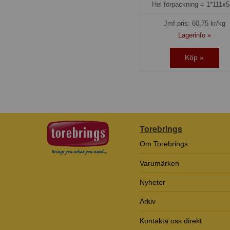
Hel förpackning =
1*111x
Jmf.pris:
60,75
kr/kg
Lagerinfo »
Köp »
Torebrings
Om Torebrings
Varumärken
Nyheter
Arkiv
Kontakta oss direkt