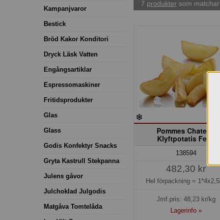
7
produkter
som matchar 
Kampanjvaror
Bestick
Bröd Kakor Konditori
Dryck Läsk Vatten
Engångsartiklar
Espressomaskiner
Fritidsprodukter
Glas
Pommes Chateau
Glass
Klyftpotatis Felix
Godis Konfektyr Snacks
138594
Gryta Kastrull Stekpanna
482,30 kr
Julens gåvor
Hel förpackning =
1*4x2,5
Julchoklad Julgodis
Jmf.pris:
48,23
kr/kg
Matgåva Tomtelåda
Lagerinfo »