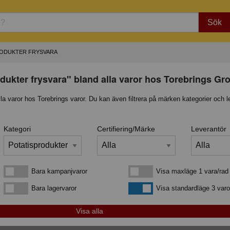
Sök
RODUKTER FRYSVARA
dukter frysvara" bland alla varor hos Torebrings Gr
lla varor hos Torebrings varor. Du kan även filtrera på märken kategorier och l
Kategori
Certifiering/Märke
Leverantör
Bara kampanjvaror
Visa maxläge 1 vara/rad
Bara kampanjvaror
Visa maxläge 1 vara/rad
Bara lagervaror
Visa standardläge
Bara lagervaror
Visa standardläge 3 varo