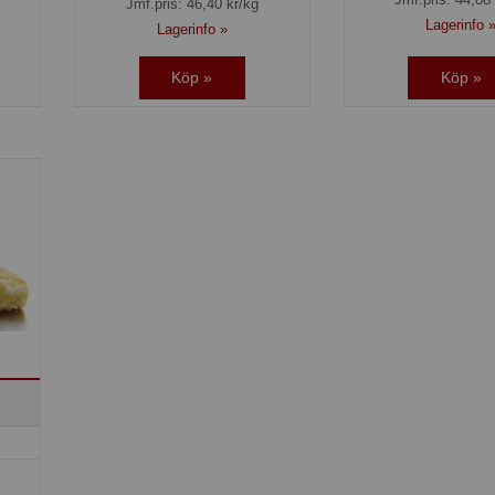
Jmf.pris:
46,40
kr/kg
Lagerinfo 
Lagerinfo »
Köp »
Köp »