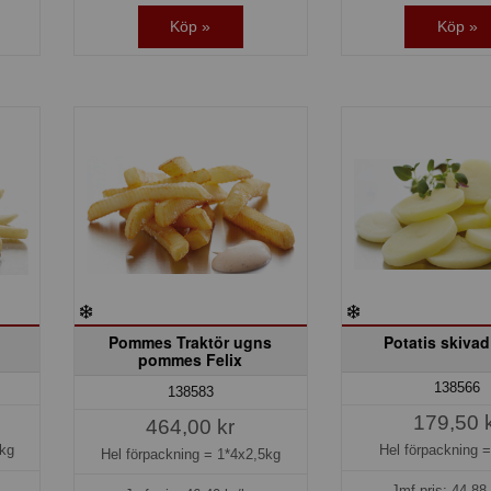
Köp »
Köp »
x
Pommes Traktör ugns
Potatis skivad
pommes Felix
138566
138583
179,50 
464,00 kr
kg
Hel förpackning 
Hel förpackning =
1*4x2,5kg
Jmf.pris:
44,88