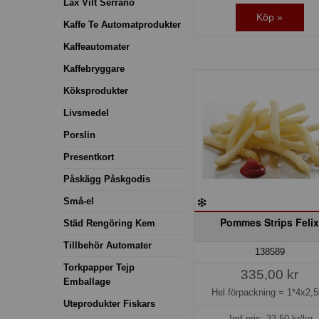
Lax Vilt Serrano
Köp »
Kaffe Te Automatprodukter
Kaffeautomater
Kaffebryggare
Köksprodukter
Livsmedel
Porslin
Presentkort
Påskägg Påskgodis
Små-el
Pommes Strips Feli
Städ Rengöring Kem
Tillbehör Automater
138589
Torkpapper Tejp
335,00 kr
Emballage
Hel förpackning =
1*4x2,5
Uteprodukter Fiskars
Jmf.pris:
33,50
kr/kg