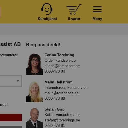
Kundtjänst
0 varor
Meny
ossist AB
Ring oss direkt!
everantörer.
Carina Torebring
Order, kundservice
carina@torebrings.se
0380-478 84
Malin Hellström
Internetorder, kundservice
malin@torebrings.se
0380-478 80
r/rad
Stefan Grip
Kaffe- Varuautomater
stefan@torebrings.se
0380-478 81