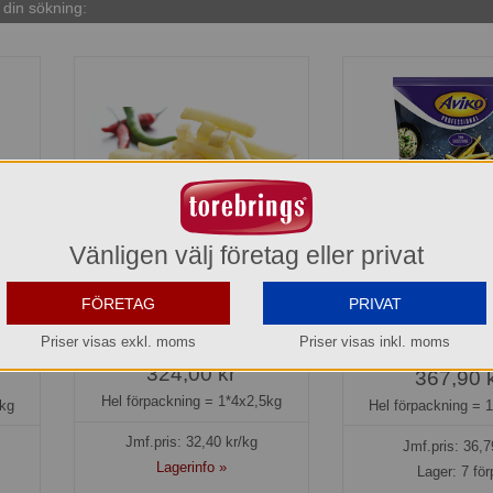
din sökning:
Vänligen välj företag eller privat
Pommes Frites slät Felix
Pommes Strips 7
FÖRETAG
PRIVAT
Crunch Aviko Pro
138587
Priser visas exkl. moms
Priser visas inkl. moms
5806689
324,00 kr
367,90 
Hel förpackning =
1*4x2,5kg
kg
Hel förpackning =
1
Jmf.pris:
32,40
kr/kg
Jmf.pris:
36,7
Lagerinfo »
Lager: 7 för