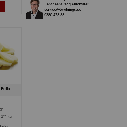
Serviceansvarig Automater
service@torebrings.se
0380-478 88
 Felix
kr
=
1*4 kg
kr/kg