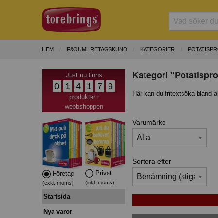
HEM
F&OUML;RETAGSKUND
KATEGORIER
POTATISP
Kategori "Potatispro
Just nu finns
0
1
4
1
7
9
Här kan du fritextsöka bland a
produkter i
webbshoppen
Varumärke
Sortera efter
Privat
Företag
(inkl. moms)
(exkl. moms)
Startsida
Nya varor