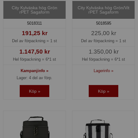
City Kylväska hög Grön
City Kylväska hög Grön/Vit
rPET Sagaform
rPET Sagaform
5018311
5018595
191,25 kr
225,00 kr
Del av förpackning =
1 st
Del av förpackning =
1 st
1.147,50 kr
1.350,00 kr
Hel förpackning =
6*1 st
Hel förpackning =
6*1 st
Kampanjinfo »
Lagerinfo »
Lager: 4 del av förp.
Köp »
Köp »