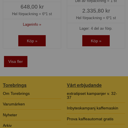
Del av förpackning =
1 st
648,00 kr
2.335,80 kr
Hel förpackning =
6*1 st
Hel förpackning =
6*1 st
Lagerinfo »
Lager: 4 del av förp.
Köp »
Köp »
Visa fler
Torebrings
Vårt erbjudande
Om Torebrings
extratipset kampanjer v. 32-
37
Varumärken
Inbyteskampanj kaffemaskin
Nyheter
Prova kaffeautomat gratis
Arkiv