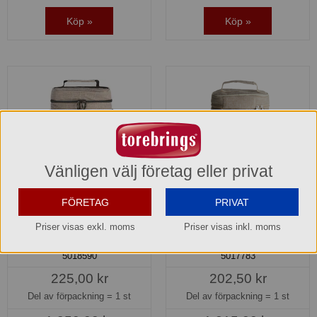
Köp »
Köp »
Vänligen välj företag eller privat
FÖRETAG
PRIVAT
City Kylväska hög Beige
City Kylväska hög Beige
Priser visas exkl. moms
Priser visas inkl. moms
rPET Sagaform
Sagaform
5018590
5017783
225,00 kr
202,50 kr
Del av förpackning =
1 st
Del av förpackning =
1 st