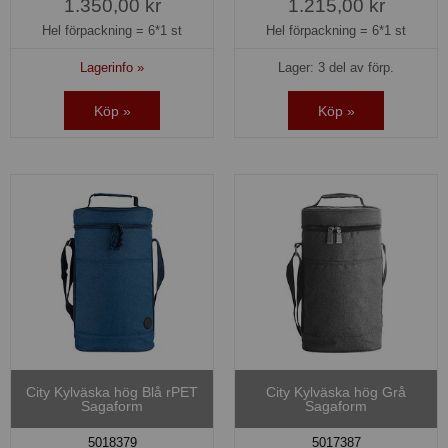
1.350,00 kr
1.215,00 kr
Hel förpackning =
6*1 st
Hel förpackning =
6*1 st
Lagerinfo »
Lager: 3 del av förp.
Köp »
Köp »
City Kylväska hög Blå rPET
City Kylväska hög Grå
Sagaform
Sagaform
5018379
5017387