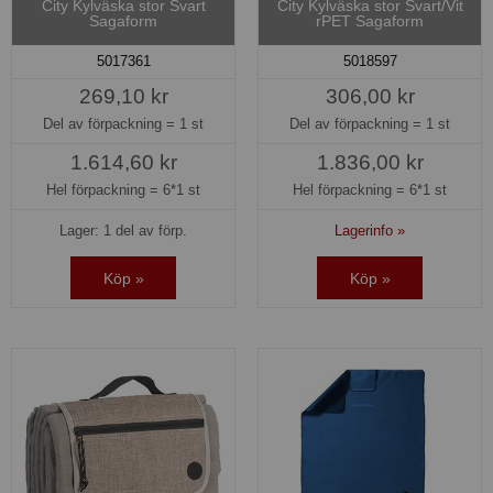
City Kylväska stor Svart
City Kylväska stor Svart/Vit
Sagaform
rPET Sagaform
5017361
5018597
269,10 kr
306,00 kr
Del av förpackning =
1 st
Del av förpackning =
1 st
1.614,60 kr
1.836,00 kr
Hel förpackning =
6*1 st
Hel förpackning =
6*1 st
Lager: 1 del av förp.
Lagerinfo »
Köp »
Köp »