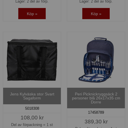
Lager: 2 del av förp.
Lager: 2 del av förp.
Köp »
Köp »
Jens Kylväska stor Svart
Peri Picknickryggsäck 2
Sagaform
personer blå 26x17x35 cm
Dorre
5018308
17458789
108,00 kr
389,30 kr
Del av förpackning =
1 st