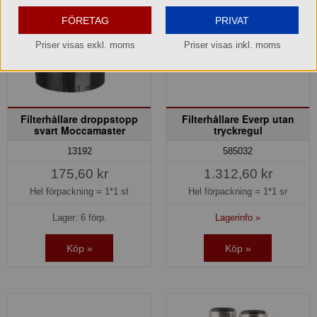
FÖRETAG
PRIVAT
Priser visas exkl. moms
Priser visas inkl. moms
Filterhållare droppstopp
Filterhållare Everp utan
svart Moccamaster
tryckregul
13192
585032
175,60 kr
1.312,60 kr
Hel förpackning =
1*1 st
Hel förpackning =
1*1 sr
Lager: 6 förp.
Lagerinfo »
Köp »
Köp »