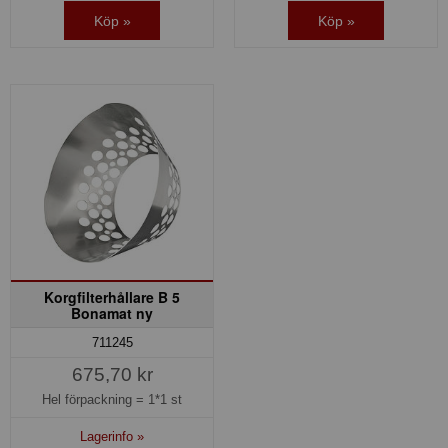
Köp »
Köp »
Korgfilterhållare B 5
Bonamat ny
711245
675,70 kr
Hel förpackning =
1*1 st
Lagerinfo »