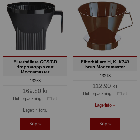
Filterhållare GCS/CD
Filterhållare H, K, K743
droppstopp svart
brun Moccamaster
Moccamaster
13213
13253
112,90 kr
169,80 kr
Hel förpackning =
1*1 st
Hel förpackning =
1*1 st
Lagerinfo »
Lager: 4 förp.
Köp »
Köp »